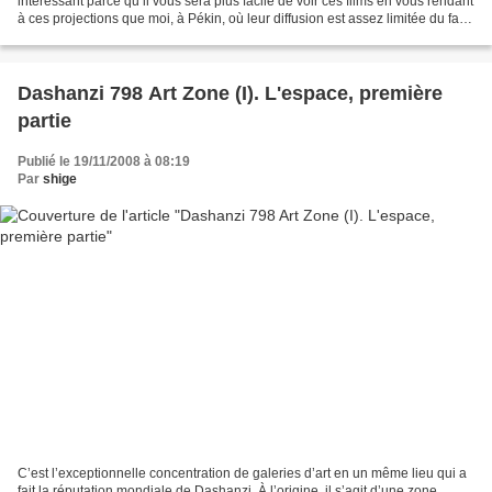
intéressant parce qu’il vous sera plus facile de voir ces films en vous rendant
à ces projections que moi, à Pékin, où leur diffusion est assez limitée du fait
qu’ils n’intéressent...
Dashanzi 798 Art Zone (I). L'espace, première
partie
Publié le 19/11/2008 à 08:19
Par
shige
C’est l’exceptionnelle concentration de galeries d’art en un même lieu qui a
fait la réputation mondiale de Dashanzi. À l’origine, il s’agit d’une zone