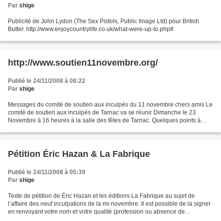
Par
shige
Publicité de John Lydon (The Sex Pistols, Public Image Ltd) pour British
Butter. http://www.enjoycountrylife.co.uk/what-were-up-to.php#
http://www.soutien11novembre.org/
Publié le 24/11/2008 à 08:22
Par
shige
Messages du comité de soutien aux inculpés du 11 novembre chers amis Le
comité de soutien aux inculpés de Tarnac va se réunir Dimanche le 23
Novembre à 16 heures à la salle des fêtes de Tarnac. Quelques points à
l'ordre du jour: - Financement - Prochains...
Pétition Éric Hazan & La Fabrique
Publié le 24/11/2008 à 05:39
Par
shige
Texte de pétition de Éric Hazan et les éditions La Fabrique au sujet de
l’affaire des neuf inculpations de la mi-novembre. Il est possible de la signer
en renvoyant votre nom et votre qualité (profession ou absence de
profession, statut ou absence de...