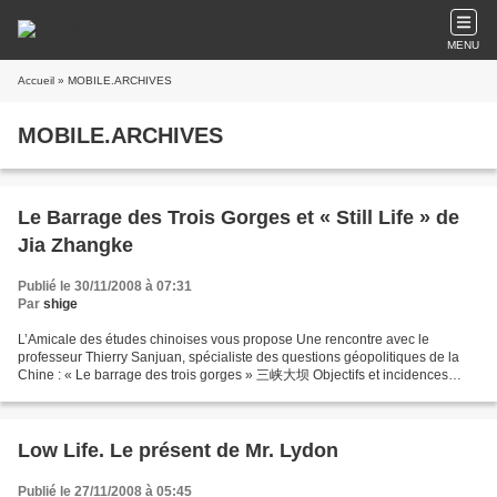
MENU
Accueil
» MOBILE.ARCHIVES
MOBILE.ARCHIVES
Le Barrage des Trois Gorges et « Still Life » de
Jia Zhangke
Publié le 30/11/2008 à 07:31
Par
shige
L’Amicale des études chinoises vous propose Une rencontre avec le
professeur Thierry Sanjuan, spécialiste des questions géopolitiques de la
Chine : « Le barrage des trois gorges » 三峡大坝 Objectifs et incidences
Vendredi 5 décembre 2008 à partir de 19 h...
Low Life. Le présent de Mr. Lydon
Publié le 27/11/2008 à 05:45