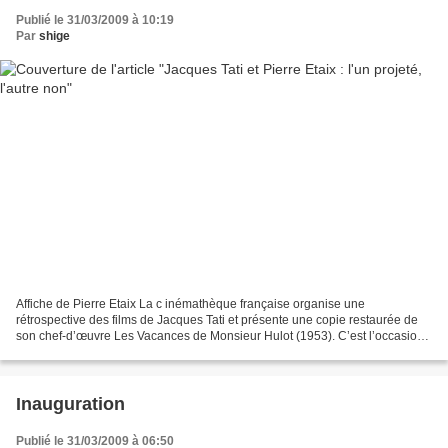
Publié le 31/03/2009 à 10:19
Par
shige
Affiche de Pierre Etaix La c inémathèque française organise une
rétrospective des films de Jacques Tati et présente une copie restaurée de
son chef-d’œuvre Les Vacances de Monsieur Hulot (1953). C’est l’occasion
de revoir ou découvrir la brève filmographie...
Inauguration
Publié le 31/03/2009 à 06:50