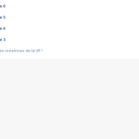
e 6
e 5
e 4
e 3
s créatrices de la VF !
e 2
e 1
e Mektoub My Love arrive enfin ! Rencontre avec Shaïn Boumedine et Sal
i : après Toni en famille
elle réalise le bouleversant Dites lui que je l'aime
ais ! Rencontre autour de Vie privée de Rebecca Zlotowski
 de Marguerite, Grave... Rencontre avec Ella Rumpf