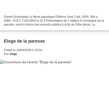
Daniel Grojnowski La Muse parodique Éditions José Corti, 2009, 384 p.
ISBN : 978-2-7143-0942-6 22 € Présentation de l’ éditeur À l’enseigne de la
parodie, sont ici réunis des recueils publiés à la fin du XIXe siècle, Le
Parnassiculet contemporain, Dixains...
Éloge de la paresse
Publié le 18/04/2009 à 19:54
Par
shige