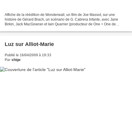
Affiche de la réédition de Wonderwall, un film de Joe Massot, sur une
histoire de Gérard Brach, un scénario de G. Cabrera Infante, avec Jane
Birkin, Jack MacGowran et Iain Quarrier (producteur de One + One de
Godard ). Anita Pallenberg, Madame Keith Richards,...
Luz sur Alliot-Marie
Publié le 16/04/2009 à 19:33
Par
shige