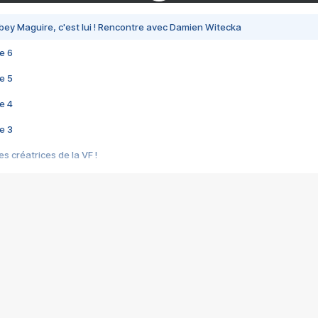
bey Maguire, c'est lui ! Rencontre avec Damien Witecka
e 6
e 5
e 4
e 3
s créatrices de la VF !
e 2
e 1
e Mektoub My Love arrive enfin ! Rencontre avec Shaïn Boumedine et Sal
i : après Toni en famille
elle réalise le bouleversant Dites lui que je l'aime
ais ! Rencontre autour de Vie privée de Rebecca Zlotowski