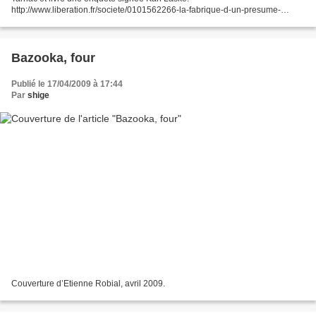
http://www.liberation.fr/societe/0101562266-la-fabrique-d-un-presume-
coupable http://www.liberation.fr/societe/0101562270-sept-mois-de-traque-
d-une-cellule-invisible...
Bazooka, four
Publié le 17/04/2009 à 17:44
Par
shige
Couverture d’Etienne Robial, avril 2009.