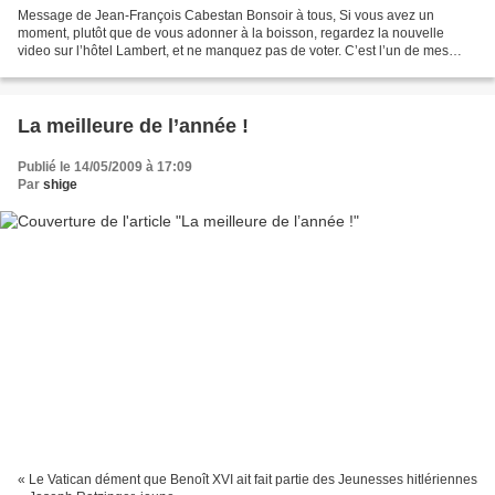
Message de Jean-François Cabestan Bonsoir à tous, Si vous avez un
moment, plutôt que de vous adonner à la boisson, regardez la nouvelle
video sur l’hôtel Lambert, et ne manquez pas de voter. C’est l’un de mes
étudiants qui l’a faite : Benoît Crouzet....
La meilleure de l’année !
Publié le 14/05/2009 à 17:09
Par
shige
« Le Vatican dément que Benoît XVI ait fait partie des Jeunesses hitlériennes