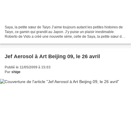
Saya, la petite sœur de Taiyo J’aime toujours autant les petites histoires de
Taiyo, ce gamin qui grandit au Japon. J’y puise un plaisir inestimable.
Roberto de Vido a créé une nouvelle série, celle de Saya, la petite sœur de
Taiyo. http://sayacomic.blogspot.com/...
Jef Aerosol à Art Beijing 09, le 26 avril
Publié le 11/05/2009 à 15:03
Par
shige