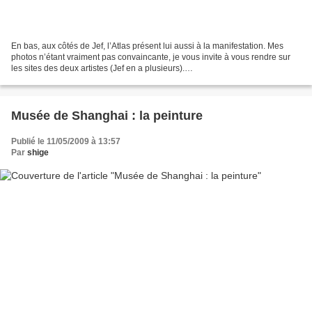
En bas, aux côtés de Jef, l’Atlas présent lui aussi à la manifestation. Mes
photos n’étant vraiment pas convaincante, je vous invite à vous rendre sur
les sites des deux artistes (Jef en a plusieurs).
http://www.myspace.com/jefaerosol http://www.latl...
Musée de Shanghai : la peinture
Publié le 11/05/2009 à 13:57
Par
shige