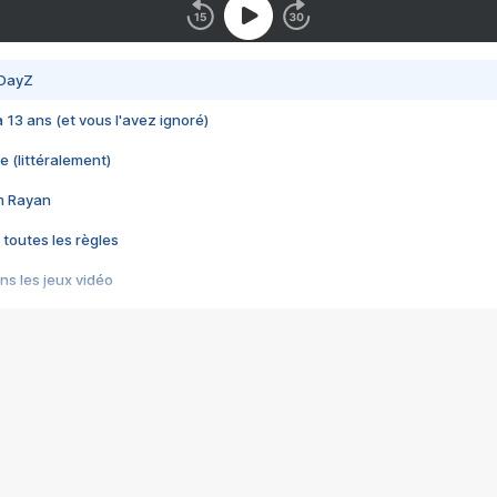
 DayZ
 a 13 ans (et vous l'avez ignoré)
e (littéralement)
im Rayan
 toutes les règles
s les jeux vidéo
us choquant de Rockstar ? - Le scandale BULLY
e plus moche de Steam
du RÊVE tourne au CAUCHEMAR
pendant 8 heures
it… à tort