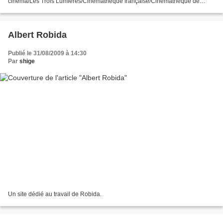
cinéma/Les Trois Lumières/Cinémathèque française/Cinémathèque de
Bretagne lestroislumieres@yahoo.fr Jeudi...
Albert Robida
Publié le 31/08/2009 à 14:30
Par
shige
Un site dédié au travail de Robida.