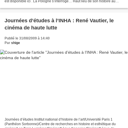
est disponible ici . La Pologne s’interroge… Haut lieu de son histoire au
XIXe siècle, la Pologne s’inquiète...
Journées d’études à l’INHA : René Vautier, le
cinéma de haute lutte
Publié le 31/08/2009 à 14:40
Par
shige
Journées d’études Institut national d’histoire de l’art/Université Paris 1
(Panthéon Sorbonne)/Centre de recherches en histoire et esthétique du