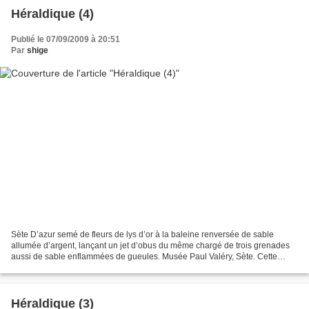
Héraldique (4)
Publié le 07/09/2009 à 20:51
Par
shige
Sète D’azur semé de fleurs de lys d’or à la baleine renversée de sable
allumée d’argent, lançant un jet d’obus du même chargé de trois grenades
aussi de sable enflammées de gueules. Musée Paul Valéry, Sète. Cette
pièce est antérieure au blason actuel...
Héraldique (3)