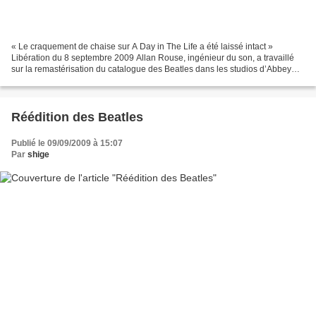
« Le craquement de chaise sur A Day in The Life a été laissé intact »
Libération du 8 septembre 2009 Allan Rouse, ingénieur du son, a travaillé
sur la remastérisation du catalogue des Beatles dans les studios d’Abbey
Road où ont été enregistrés 90 % des...
Réédition des Beatles
Publié le 09/09/2009 à 15:07
Par
shige