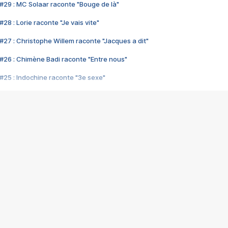
#29 : MC Solaar raconte "Bouge de là"
28 : Lorie raconte "Je vais vite"
#27 : Christophe Willem raconte "Jacques a dit"
#26 : Chimène Badi raconte "Entre nous"
#25 : Indochine raconte "3e sexe"
#24 : Zaho raconte "C'est chelou"
#23 : Patrick Bruel raconte "Au café des délices"
#22 : Kyo raconte "Le chemin"
#21 : Nolwenn Leroy raconte "Cassé"
#20 : Patrick Hernandez raconte "Born to be alive"
#19 : Lorie raconte "Près de moi"
#18 : Michael Jones raconte "A nos actes manqués" (avec Jean-Jacque
#17 : Khaled raconte "Aïcha"