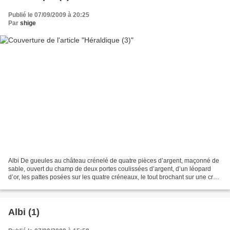
Publié le 07/09/2009 à 20:25
Par
shige
Albi De gueules au château crénelé de quatre pièces d’argent, maçonné de
sable, ouvert du champ de deux portes coulissées d’argent, d’un léopard
d’or, les pattes posées sur les quatre créneaux, le tout brochant sur une croix
archiépiscopale d’or posée...
Albi (1)