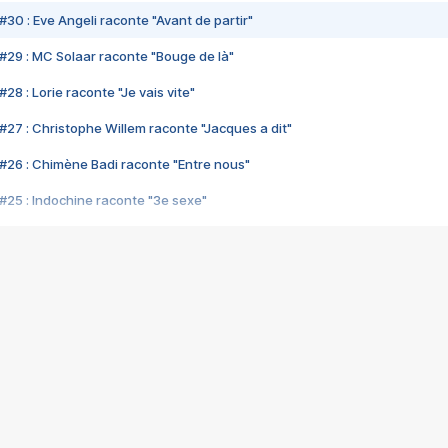
#30 : Eve Angeli raconte "Avant de partir"
#29 : MC Solaar raconte "Bouge de là"
28 : Lorie raconte "Je vais vite"
#27 : Christophe Willem raconte "Jacques a dit"
#26 : Chimène Badi raconte "Entre nous"
#25 : Indochine raconte "3e sexe"
#24 : Zaho raconte "C'est chelou"
#23 : Patrick Bruel raconte "Au café des délices"
#22 : Kyo raconte "Le chemin"
#21 : Nolwenn Leroy raconte "Cassé"
#20 : Patrick Hernandez raconte "Born to be alive"
#19 : Lorie raconte "Près de moi"