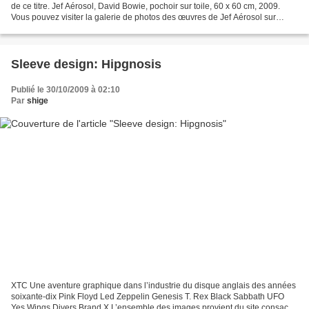
de ce titre. Jef Aérosol, David Bowie, pochoir sur toile, 60 x 60 cm, 2009.
Vous pouvez visiter la galerie de photos des œuvres de Jef Aérosol sur
Flickr.com, ici . Il est question...
Sleeve design: Hipgnosis
Publié le 30/10/2009 à 02:10
Par
shige
XTC Une aventure graphique dans l’industrie du disque anglais des années
soixante-dix Pink Floyd Led Zeppelin Genesis T. Rex Black Sabbath UFO
Yes Wings Divers Brand X L’ensemble des images provient du site consacré