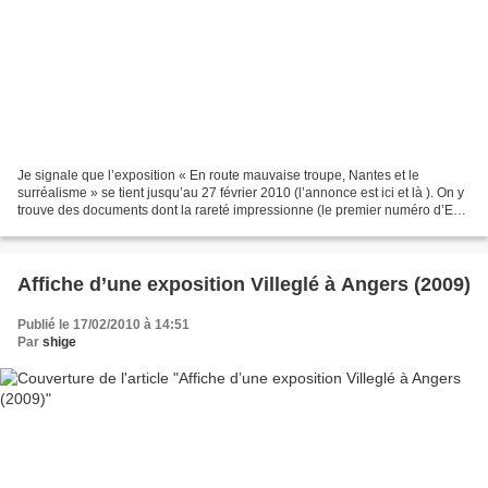
Je signale que l’exposition « En route mauvaise troupe, Nantes et le
surréalisme » se tient jusqu’au 27 février 2010 (l’annonce est ici et là ). On y
trouve des documents dont la rareté impressionne (le premier numéro d’En
route, mauvaise troupe, des...
Affiche d’une exposition Villeglé à Angers (2009)
Publié le 17/02/2010 à 14:51
Par
shige