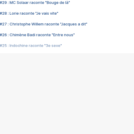
#29 : MC Solaar raconte "Bouge de là"
28 : Lorie raconte "Je vais vite"
#27 : Christophe Willem raconte "Jacques a dit"
#26 : Chimène Badi raconte "Entre nous"
#25 : Indochine raconte "3e sexe"
#24 : Zaho raconte "C'est chelou"
#23 : Patrick Bruel raconte "Au café des délices"
#22 : Kyo raconte "Le chemin"
#21 : Nolwenn Leroy raconte "Cassé"
#20 : Patrick Hernandez raconte "Born to be alive"
#19 : Lorie raconte "Près de moi"
#18 : Michael Jones raconte "A nos actes manqués" (avec Jean-Jacque
#17 : Khaled raconte "Aïcha"