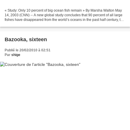
« Study: Only 10 percent of big ocean fish remain » By Marsha Walton May
14, 2003 (CNN) -- A new global study concludes that 90 percent of all large
fishes have disappeared from the world’s oceans in the past half century, the
devastating result of industrial...
Bazooka, sixteen
Publié le 20/02/2010 à 02:51
Par
shige