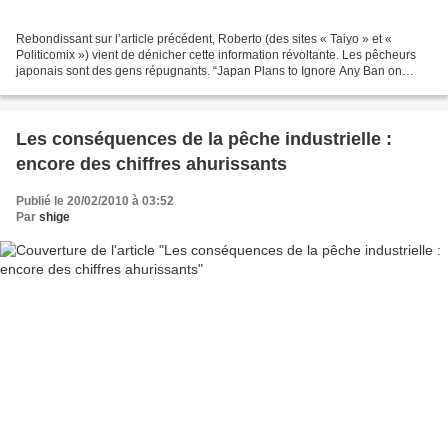
Rebondissant sur l’article précédent, Roberto (des sites « Taiyo » et «
Politicomix ») vient de dénicher cette information révoltante. Les pêcheurs
japonais sont des gens répugnants. “Japan Plans to Ignore Any Ban on
Bluefin Tuna“ By David Jolly February...
Les conséquences de la pêche industrielle :
encore des chiffres ahurissants
Publié le 20/02/2010 à 03:52
Par
shige