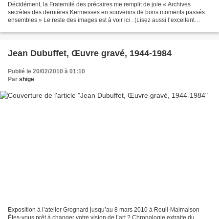
Décidément, la Fraternité des précaires me remplit de joie « Archives
secrètes des dernières Kermesses en souvenirs de bons moments passés
ensembles » Le reste des images est à voir ici . (Lisez aussi l’excellent
article sur Pierre Haski et Rue89.) Kiki...
Jean Dubuffet, Œuvre gravé, 1944-1984
Publié le 20/02/2010 à 01:10
Par
shige
Exposition à l’atelier Grognard jusqu’au 8 mars 2010 à Reuil-Malmaison
Êtes-vous prêt à changer votre vision de l’art ? Chronologie extraite du