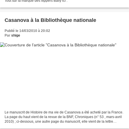
Tout sur la marque des flippers Bally ici .
Casanova à la Bibliothèque nationale
Publié le 14/03/2010 à 20:02
Par
shige
Le manuscrit de Histoire de ma vie de Casanova a été acheté par la France.
La page du haut vient de la revue de la BNF, Chroniques (n° 53 , mars-avril
2010) ; ci-dessous, une autre page du manuscrit, elle vient de la lettre
d’information du site Gallica....