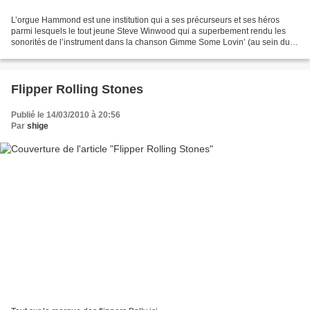
L’orgue Hammond est une institution qui a ses précurseurs et ses héros
parmi lesquels le tout jeune Steve Winwood qui a superbement rendu les
sonorités de l’instrument dans la chanson Gimme Some Lovin’ (au sein du
Spencer Davis Group en 1967), titre repris...
Flipper Rolling Stones
Publié le 14/03/2010 à 20:56
Par
shige