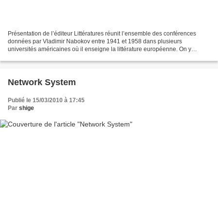
Présentation de l’éditeur Littératures réunit l’ensemble des conférences
données par Vladimir Nabokov entre 1941 et 1958 dans plusieurs
universités américaines où il enseigne la littérature européenne. On y
trouve, outre deux essais, « Bons lecteurs et...
Network System
Publié le 15/03/2010 à 17:45
Par
shige