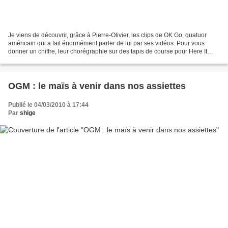
Je viens de découvrir, grâce à Pierre-Olivier, les clips de OK Go, quatuor
américain qui a fait énormément parler de lui par ses vidéos. Pour vous
donner un chiffre, leur chorégraphie sur des tapis de course pour Here It
Goes Again a été vue sur YouTube...
OGM : le maïs à venir dans nos assiettes
Publié le 04/03/2010 à 17:44
Par
shige