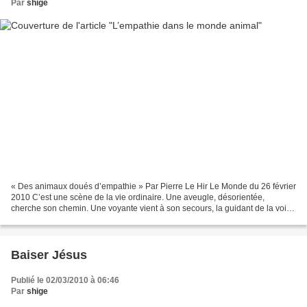
Par
shige
« Des animaux doués d’empathie » Par Pierre Le Hir Le Monde du 26 février
2010 C’est une scène de la vie ordinaire. Une aveugle, désorientée,
cherche son chemin. Une voyante vient à son secours, la guidant de la voix.
L’infirme la remercie par de bruyantes...
Baiser Jésus
Publié le 02/03/2010 à 06:46
Par
shige