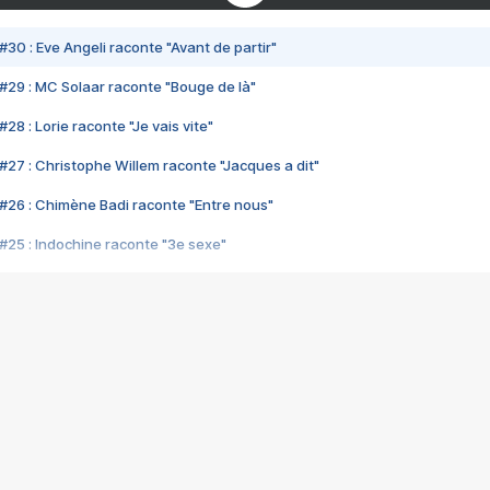
#30 : Eve Angeli raconte "Avant de partir"
#29 : MC Solaar raconte "Bouge de là"
28 : Lorie raconte "Je vais vite"
#27 : Christophe Willem raconte "Jacques a dit"
#26 : Chimène Badi raconte "Entre nous"
#25 : Indochine raconte "3e sexe"
#24 : Zaho raconte "C'est chelou"
#23 : Patrick Bruel raconte "Au café des délices"
#22 : Kyo raconte "Le chemin"
#21 : Nolwenn Leroy raconte "Cassé"
#20 : Patrick Hernandez raconte "Born to be alive"
#19 : Lorie raconte "Près de moi"