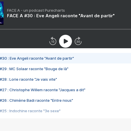
FACE A - un podcast Purecharts
FACE A #30 : Eve Angeli raconte "Avant de partir"
#30 : Eve Angeli raconte "Avant de partir"
#29 : MC Solaar raconte "Bouge de là"
28 : Lorie raconte "Je vais vite"
#27 : Christophe Willem raconte "Jacques a dit"
#26 : Chimène Badi raconte "Entre nous"
#25 : Indochine raconte "3e sexe"
#24 : Zaho raconte "C'est chelou"