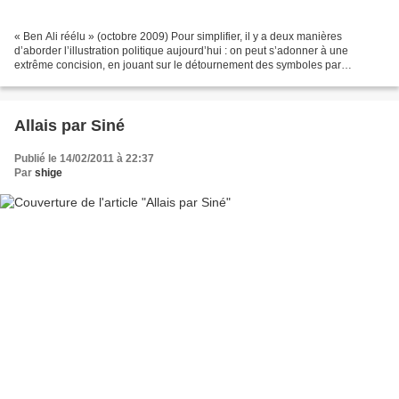
« Ben Ali réélu » (octobre 2009) Pour simplifier, il y a deux manières
d’aborder l’illustration politique aujourd’hui : on peut s’adonner à une
extrême concision, en jouant sur le détournement des symboles par
exemple ; on peut, au contraire, densifier...
Allais par Siné
Publié le 14/02/2011 à 22:37
Par
shige