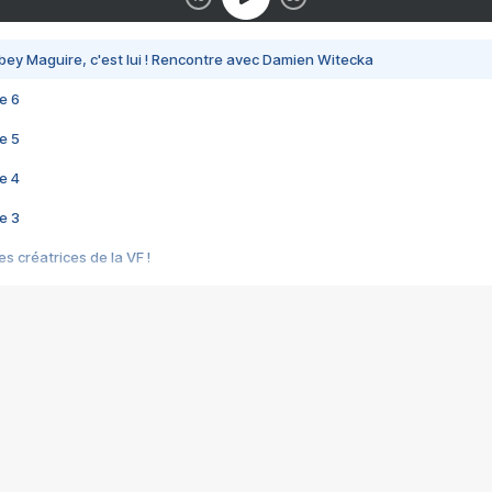
bey Maguire, c'est lui ! Rencontre avec Damien Witecka
e 6
e 5
e 4
e 3
s créatrices de la VF !
e 2
e 1
e Mektoub My Love arrive enfin ! Rencontre avec Shaïn Boumedine et Sal
i : après Toni en famille
elle réalise le bouleversant Dites lui que je l'aime