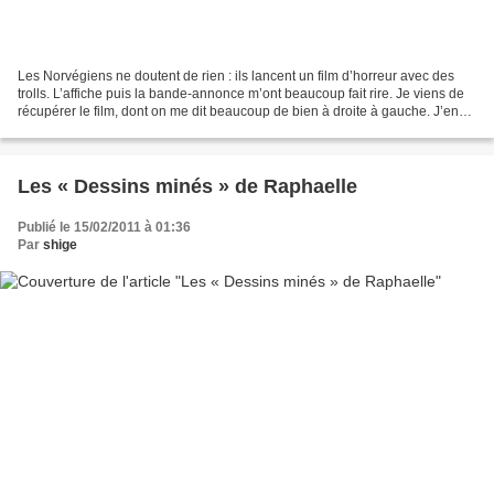
Les Norvégiens ne doutent de rien : ils lancent un film d’horreur avec des
trolls. L’affiche puis la bande-annonce m’ont beaucoup fait rire. Je viens de
récupérer le film, dont on me dit beaucoup de bien à droite à gauche. J’en
reparlerais s’il vaut le...
Les « Dessins minés » de Raphaelle
Publié le 15/02/2011 à 01:36
Par
shige