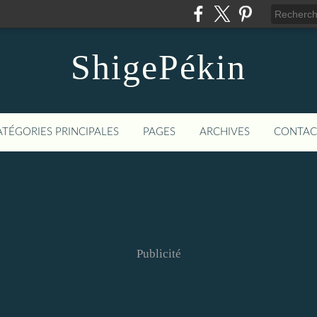
ShigePékin
ATÉGORIES PRINCIPALES
PAGES
ARCHIVES
CONTAC
Publicité