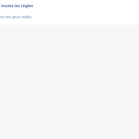
 toutes les règles
s les jeux vidéo
us choquant de Rockstar ? - Le scandale BULLY
e plus moche de Steam
du RÊVE tourne au CAUCHEMAR
pendant 8 heures
it… à tort
umiliés par un jeu vidéo
ire - Final Fantasy 8
ti un empire - Age of Empires
story DOFUS
tard, il crée l'un des pires jeux de tous les temps, MindsEye.