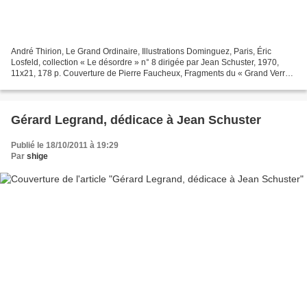
André Thirion, Le Grand Ordinaire, Illustrations Dominguez, Paris, Éric
Losfeld, collection « Le désordre » n° 8 dirigée par Jean Schuster, 1970,
11x21, 178 p. Couverture de Pierre Faucheux, Fragments du « Grand Verre
» de Marcel Duchamp brisé et mis...
Gérard Legrand, dédicace à Jean Schuster
Publié le 18/10/2011 à 19:29
Par
shige