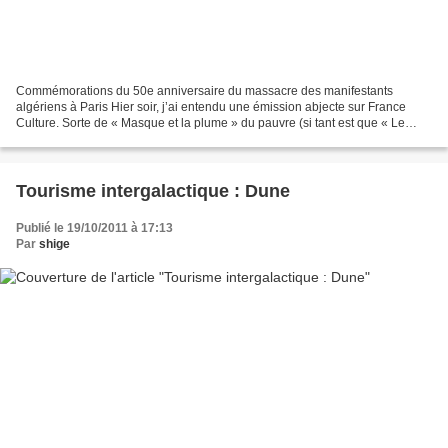
Commémorations du 50e anniversaire du massacre des manifestants
algériens à Paris Hier soir, j’ai entendu une émission abjecte sur France
Culture. Sorte de « Masque et la plume » du pauvre (si tant est que « Le
Masque et la plume » suscite le moindre...
Tourisme intergalactique : Dune
Publié le 19/10/2011 à 17:13
Par
shige