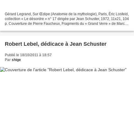
Gérard Legrand, Sur Œdipe (Anatomie de la mythologie), Paris, Éric Losfeld,
collection « Le désordre » n° 17 dirigée par Jean Schuster, 1972, 11x21, 104
p. Couverture de Pierre Faucheux, Fragments du « Grand Verre » de Marcel
Duchamp brisé et mis à nu....
Robert Lebel, dédicace à Jean Schuster
Publié le 18/10/2011 à 18:57
Par
shige