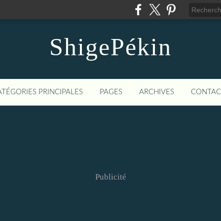
ShigePékin
ATÉGORIES PRINCIPALES
PAGES
ARCHIVES
CONTAC
Publicité