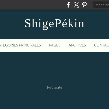
ShigePékin
ATÉGORIES PRINCIPALES
PAGES
ARCHIVES
CONTAC
Publicité