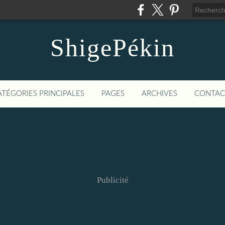
ShigePékin
ATÉGORIES PRINCIPALES
PAGES
ARCHIVES
CONTAC
Publicité