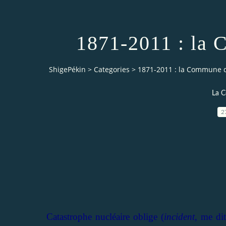
1871-2011 : la 
ShigePékin
>
Categories
>
1871-2011 : la Commune de
La 
2
Catastrophe nucléaire oblige (
incident
, me di