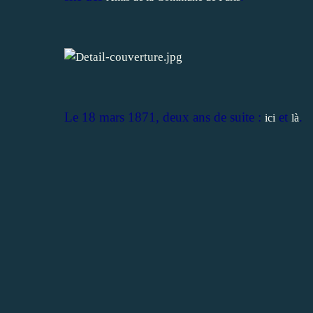
Le 18 mars 1871, deux ans de suite :
et
.
ici
là