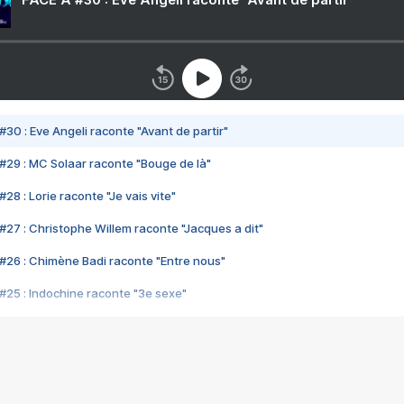
#30 : Eve Angeli raconte "Avant de partir"
#29 : MC Solaar raconte "Bouge de là"
28 : Lorie raconte "Je vais vite"
#27 : Christophe Willem raconte "Jacques a dit"
#26 : Chimène Badi raconte "Entre nous"
#25 : Indochine raconte "3e sexe"
#24 : Zaho raconte "C'est chelou"
#23 : Patrick Bruel raconte "Au café des délices"
#22 : Kyo raconte "Le chemin"