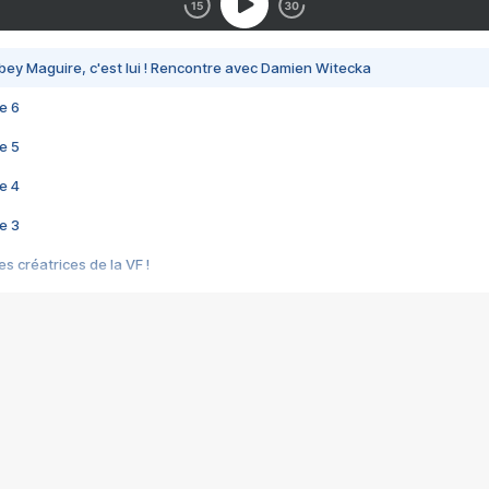
bey Maguire, c'est lui ! Rencontre avec Damien Witecka
e 6
e 5
e 4
e 3
s créatrices de la VF !
e 2
e 1
e Mektoub My Love arrive enfin ! Rencontre avec Shaïn Boumedine et Sal
i : après Toni en famille
elle réalise le bouleversant Dites lui que je l'aime