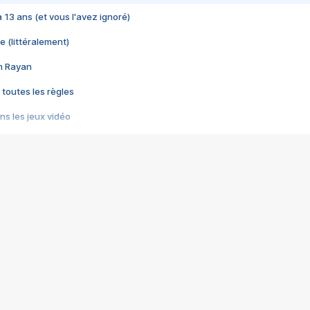
 a 13 ans (et vous l'avez ignoré)
e (littéralement)
im Rayan
 toutes les règles
s les jeux vidéo
us choquant de Rockstar ? - Le scandale BULLY
e plus moche de Steam
du RÊVE tourne au CAUCHEMAR
pendant 8 heures
it… à tort
umiliés par un jeu vidéo
ire - Final Fantasy 8