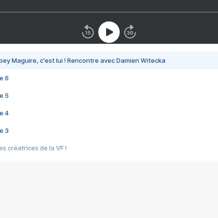
bey Maguire, c'est lui ! Rencontre avec Damien Witecka
e 6
e 5
e 4
e 3
s créatrices de la VF !
e 2
e 1
e Mektoub My Love arrive enfin ! Rencontre avec Shaïn Boumedine et Sal