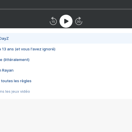
 DayZ
 a 13 ans (et vous l'avez ignoré)
e (littéralement)
im Rayan
 toutes les règles
s les jeux vidéo
us choquant de Rockstar ? - Le scandale BULLY
e plus moche de Steam
du RÊVE tourne au CAUCHEMAR