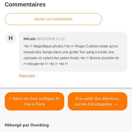
Commentaires
Ajouter un commentaire
H
Hécate
06/10/2009 11:12
<br /> Magnifique photos !<br /> Roger Caillois relate qu'un
receuil des Songs dans une grotte Ton-yang il existe une
cascade où volent des jades froids.<br /> Bonne journée<br
/> Hécate<br /> <br /> <br />
Répondre
< Salon du livre politique fin
À la veille des élections,
mai à Paris
parole d’écologistes : « Il
est plus que temps de se
réveiller » >
Hébergé par Overblog