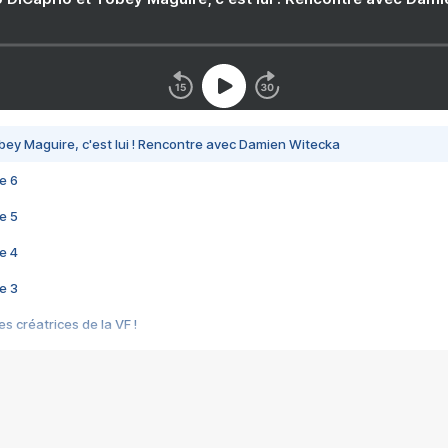
bey Maguire, c'est lui ! Rencontre avec Damien Witecka
e 6
e 5
e 4
e 3
s créatrices de la VF !
e 2
e 1
e Mektoub My Love arrive enfin ! Rencontre avec Shaïn Boumedine et Sal