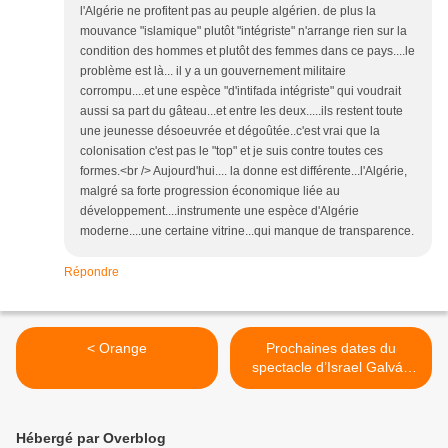
l'Algérie ne profitent pas au peuple algérien. de plus la
mouvance "islamique" plutôt "intégriste" n'arrange rien sur la
condition des hommes et plutôt des femmes dans ce pays....le
problème est là... il y a un gouvernement militaire
corrompu....et une espèce "d'intifada intégriste" qui voudrait
aussi sa part du gâteau...et entre les deux.....ils restent toute
une jeunesse désoeuvrée et dégoûtée..c'est vrai que la
colonisation c'est pas le "top" et je suis contre toutes ces
formes.<br /> Aujourd'hui.... la donne est différente...l'Algérie,
malgré sa forte progression économique liée au
développement....instrumente une espèce d'Algérie
moderne....une certaine vitrine...qui manque de transparence.
Répondre
< Orange
Prochaines dates du
spectacle d’Israel Galván
en France et ailleurs >
Hébergé par Overblog