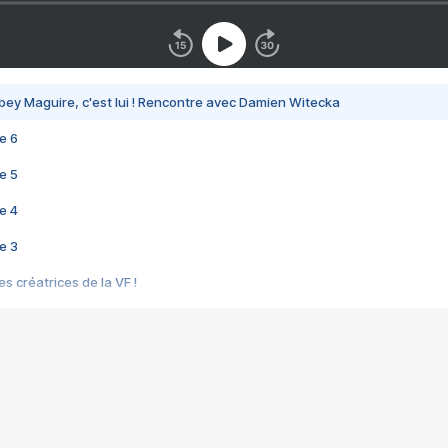
bey Maguire, c'est lui ! Rencontre avec Damien Witecka
e 6
e 5
e 4
e 3
s créatrices de la VF !
e 2
e 1
e Mektoub My Love arrive enfin ! Rencontre avec Shaïn Boumedine et Sal
i : après Toni en famille