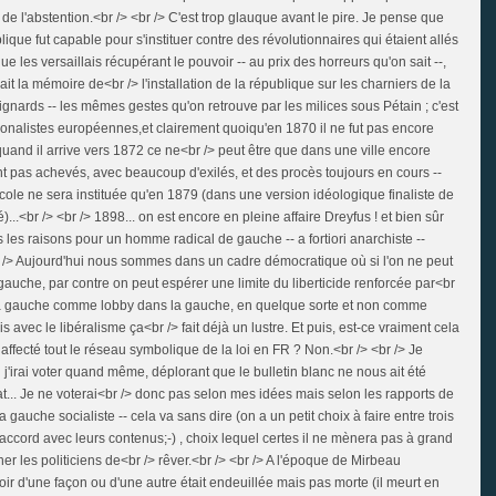
de l'abstention.<br /> <br /> C'est trop glauque avant le pire. Je pense que
lique fut capable pour s'instituer contre des révolutionnaires qui étaient allés
e les versaillais récupérant le pouvoir -- au prix des horreurs qu'on sait --,
ait la mémoire de<br /> l'installation de la république sur les charniers de la
ards -- les mêmes gestes qu'on retrouve par les milices sous Pétain ; c'est
tionalistes européennes,et clairement quoiqu'en 1870 il ne fut pas encore
uand il arrive vers 1872 ce ne<br /> peut être que dans une ville encore
nt pas achevés, avec beaucoup d'exilés, et des procès toujours en cours --
cole ne sera instituée qu'en 1879 (dans une version idéologique finaliste de
)...<br /> <br /> 1898... on est encore en pleine affaire Dreyfus ! et bien sûr
s les raisons pour un homme radical de gauche -- a fortiori anarchiste --
br /> Aujourd'hui nous sommes dans un cadre démocratique où si l'on ne peut
gauche, par contre on peut espérer une limite du liberticide renforcée par<br
de la gauche comme lobby dans la gauche, en quelque sorte et non comme
avec le libéralisme ça<br /> fait déjà un lustre. Et puis, est-ce vraiment cela
affecté tout le réseau symbolique de la loi en FR ? Non.<br /> <br /> Je
irai voter quand même, déplorant que le bulletin blanc ne nous ait été
... Je ne voterai<br /> donc pas selon mes idées mais selon les rapports de
a gauche socialiste -- cela va sans dire (on a un petit choix à faire entre trois
d'accord avec leurs contenus;-) , choix lequel certes il ne mènera pas à grand
 les politiciens de<br /> rêver.<br /> <br /> A l'époque de Mirbeau
oir d'une façon ou d'une autre était endeuillée mais pas morte (il meurt en