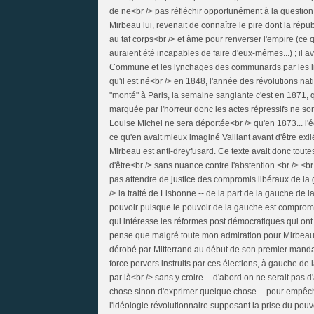
de ne<br /> pas réfléchir opportunément à la question 
Mirbeau lui, revenait de connaître le pire dont la répub
au taf corps<br /> et âme pour renverser l'empire (ce qu
auraient été incapables de faire d'eux-mêmes...) ; il av
Commune et les lynchages des communards par les lign
qu'il est né<br /> en 1848, l'année des révolutions na
"monté" à Paris, la semaine sanglante c'est en 1871, q
marquée par l'horreur donc les actes répressifs ne so
Louise Michel ne sera déportée<br /> qu'en 1873... l'é
ce qu'en avait mieux imaginé Vaillant avant d'être exilé
Mirbeau est anti-dreyfusard. Ce texte avait donc toute
d'être<br /> sans nuance contre l'abstention.<br /> <
pas attendre de justice des compromis libéraux de la 
/> la traité de Lisbonne -- de la part de la gauche 
pouvoir puisque le pouvoir de la gauche est compromis 
qui intéresse les réformes post démocratiques qui ont 
pense que malgré toute mon admiration pour Mirbeau j'
dérobé par Mitterrand au début de son premier mandat
force pervers instruits par ces élections, à gauche de l
par là<br /> sans y croire -- d'abord on ne serait pas 
chose sinon d'exprimer quelque chose -- pour empêcher
l'idéologie révolutionnaire supposant la prise du pouv