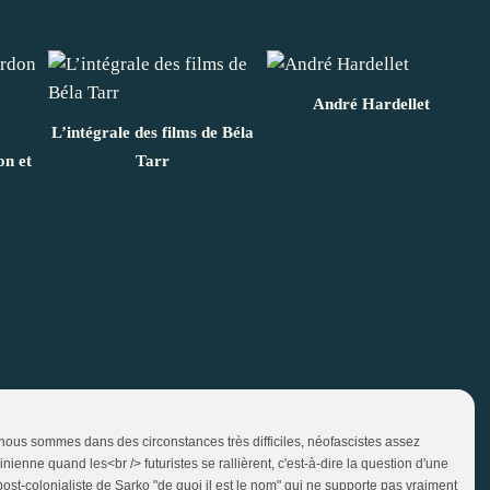
André Hardellet
L’intégrale des films de Béla
n et
Tarr
nous sommes dans des circonstances très difficiles, néofascistes assez
ienne quand les<br /> futuristes se rallièrent, c'est-à-dire la question d'une
ost-colonialiste de Sarko "de quoi il est le nom" qui ne supporte pas vraiment