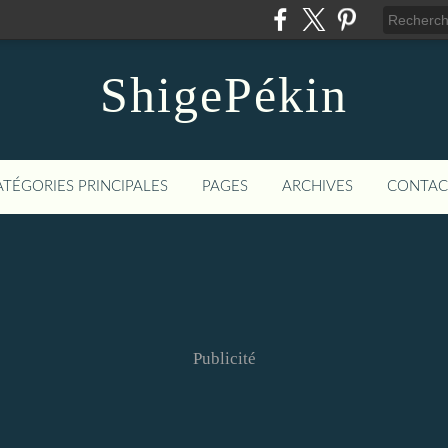
ShigePékin
ATÉGORIES PRINCIPALES
PAGES
ARCHIVES
CONTAC
Publicité