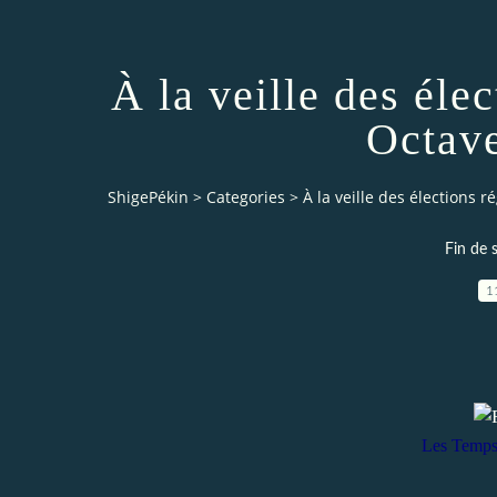
À la veille des élec
Octave
ShigePékin
>
Categories
>
À la veille des élections r
Fin de 
1
Les Temps