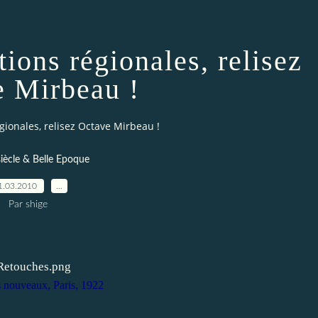
tions régionales, relisez
 Mirbeau !
égionales, relisez Octave Mirbeau !
siècle & Belle Epoque
1.03.2010
…
Par shige
 nouveaux, Paris, 1922