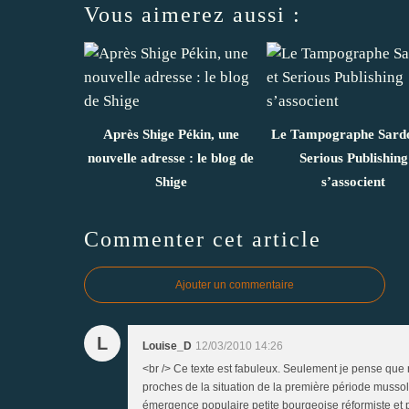
Vous aimerez aussi :
Après Shige Pékin, une
Le Tampographe Sardo
nouvelle adresse : le blog de
Serious Publishing
Shige
s’associent
Commenter cet article
Ajouter un commentaire
L
Louise_D
12/03/2010 14:26
<br /> Ce texte est fabuleux. Seulement je pense que 
proches de la situation de la première période mussolin
émergence populaire petite bourgeoise réformiste et p