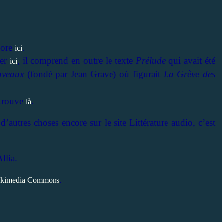
core
.
ici
her
, il comprend en outre le texte
Prélude
qui avait été
ici
uveaux
(fondé par Jean Grave) où figurait
La Grève des
 trouve
.
là
’autres choses encore sur le site Littérature audio, c’est
llia.
.
kimedia Commons