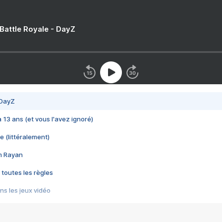
 Battle Royale - DayZ
 DayZ
 a 13 ans (et vous l'avez ignoré)
e (littéralement)
im Rayan
 toutes les règles
s les jeux vidéo
us choquant de Rockstar ? - Le scandale BULLY