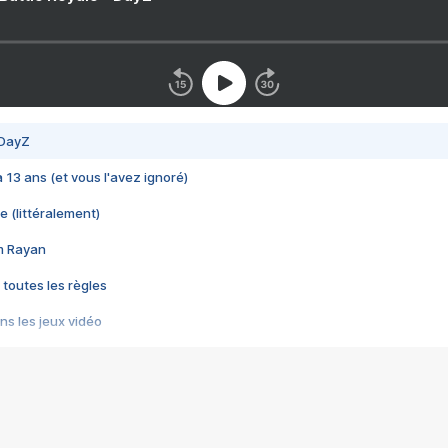
 DayZ
 a 13 ans (et vous l'avez ignoré)
e (littéralement)
im Rayan
 toutes les règles
s les jeux vidéo
us choquant de Rockstar ? - Le scandale BULLY
e plus moche de Steam
du RÊVE tourne au CAUCHEMAR