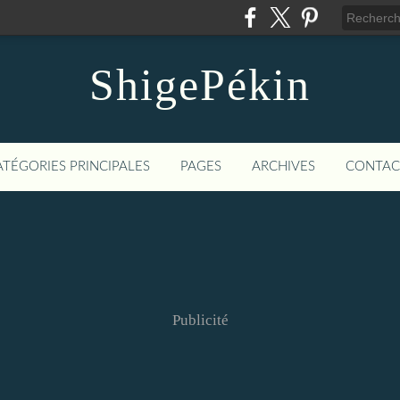
ShigePékin
ATÉGORIES PRINCIPALES
PAGES
ARCHIVES
CONTAC
Publicité