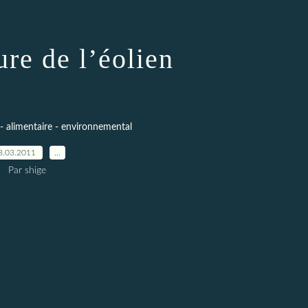
ure de l’éolien
- alimentaire - environnemental
8.03.2011
…
Par shige