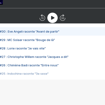
#30 : Eve Angeli raconte "Avant de partir"
#29 : MC Solaar raconte "Bouge de là"
28 : Lorie raconte "Je vais vite"
#27 : Christophe Willem raconte "Jacques a dit"
#26 : Chimène Badi raconte "Entre nous"
#25 : Indochine raconte "3e sexe"
#24 : Zaho raconte "C'est chelou"
#23 : Patrick Bruel raconte "Au café des délices"
#22 : Kyo raconte "Le chemin"