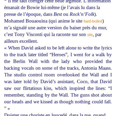
* Il me faut corriger cette belle légende. L’information
émanait de Bowie lui-même (je l’avais lu dans la
presse de l’époque, dans
Best
ou
Rock’n’Folk
).
Mohamed Bouaouina (qui anime le site
)
hard-boiled
m’a signalé une autre version du baiser près du mur,
c’est Tony Visconti qui la raconte sur son
, par
site
ailleurs excellent.
« When David asked to be left alone to write the lyrics
to the track later titled “Heroes”, I went for a walk by
the Berlin Wall with the lady who provided the
backing vocals on some of the tracks, Antonia Maass.
The studio control room overlooked the Wall and I
was later told by David’s assistant, Coco, that David
saw our flirtatious kiss, which inspired the lines: “I
remember, standing by the Wall. The guns shot about
our heads and we kissed as though nothing could fall.
” »
Doigter une choriste en loucedé, dans la rue, quand