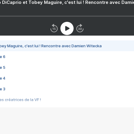
 DiCaprio et Tobey Maguire, c'est lui ! Rencontre avec Dam
bey Maguire, c'est lui ! Rencontre avec Damien Witecka
e 6
e 5
e 4
e 3
s créatrices de la VF !
e 2
e 1
e Mektoub My Love arrive enfin ! Rencontre avec Shaïn Boumedine et Sal