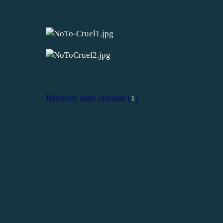
Bronzez sans cruauté (
)
1