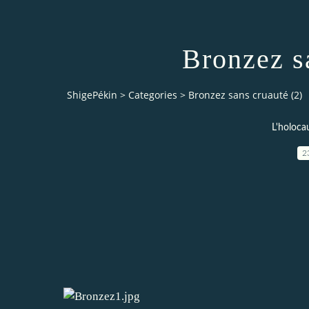
Bronzez s
ShigePékin
>
Categories
>
Bronzez sans cruauté (2)
L'holoca
2