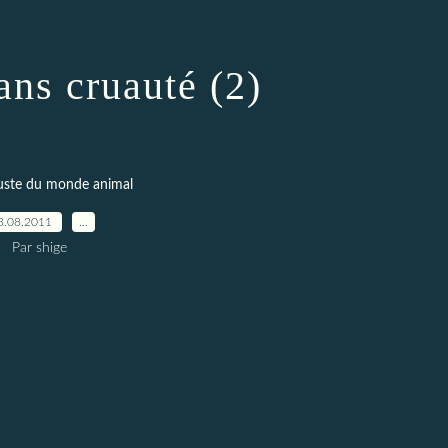
ans cruauté (2)
uste du monde animal
3.08.2011
…
Par shige