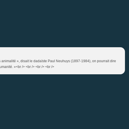
s animalité », disait le dadaïste Paul Neuhuys (1897-1984), on pourrait dire
manité. »<br /> <br /> <br /> <br />