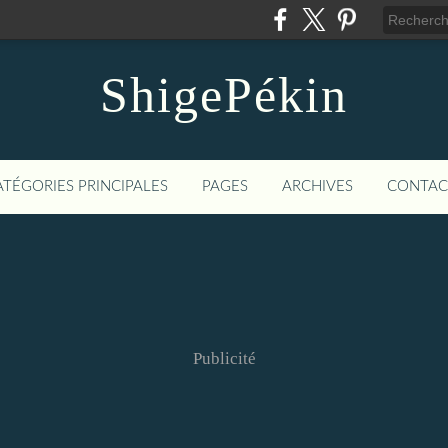
ShigePékin
ATÉGORIES PRINCIPALES
PAGES
ARCHIVES
CONTAC
Publicité