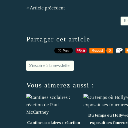
« Article précédent
Re
Partager cet article
Repost
0
S'inscrire à la newsletter
Vous aimerez aussi :
Du temps où Hollyw
Cantines scolaires : réaction
exposait ses fourrur