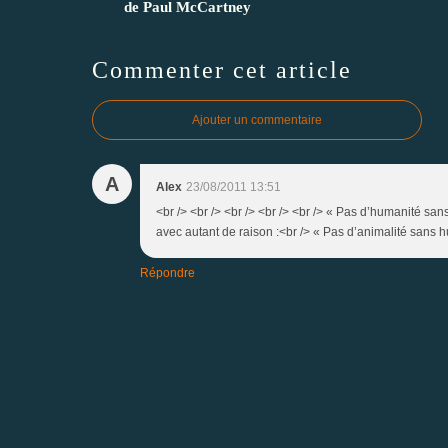
de Paul McCartney
Commenter cet article
Ajouter un commentaire
A
Alex
23/08/2011 13:51
<br /> <br /> <br /> <br /> <br /> « Pas d’humanité san
avec autant de raison :<br /> « Pas d’animalité sans hu
Répondre