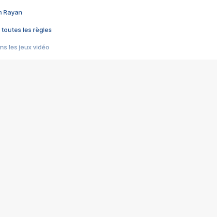
im Rayan
 toutes les règles
s les jeux vidéo
us choquant de Rockstar ? - Le scandale BULLY
e plus moche de Steam
du RÊVE tourne au CAUCHEMAR
pendant 8 heures
it… à tort
umiliés par un jeu vidéo
ire - Final Fantasy 8
ti un empire - Age of Empires
story DOFUS