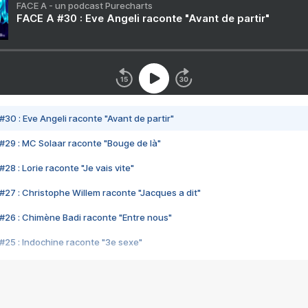
FACE A - un podcast Purecharts
FACE A #30 : Eve Angeli raconte "Avant de partir"
#30 : Eve Angeli raconte "Avant de partir"
#29 : MC Solaar raconte "Bouge de là"
28 : Lorie raconte "Je vais vite"
#27 : Christophe Willem raconte "Jacques a dit"
#26 : Chimène Badi raconte "Entre nous"
#25 : Indochine raconte "3e sexe"
#24 : Zaho raconte "C'est chelou"
#23 : Patrick Bruel raconte "Au café des délices"