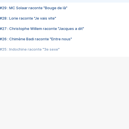
#29 : MC Solaar raconte "Bouge de là"
28 : Lorie raconte "Je vais vite"
#27 : Christophe Willem raconte "Jacques a dit"
#26 : Chimène Badi raconte "Entre nous"
#25 : Indochine raconte "3e sexe"
#24 : Zaho raconte "C'est chelou"
#23 : Patrick Bruel raconte "Au café des délices"
#22 : Kyo raconte "Le chemin"
#21 : Nolwenn Leroy raconte "Cassé"
#20 : Patrick Hernandez raconte "Born to be alive"
#19 : Lorie raconte "Près de moi"
#18 : Michael Jones raconte "A nos actes manqués" (avec Jean-Jacque