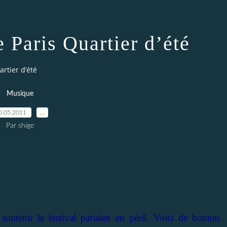
 Paris Quartier d’été
rtier d’été
Musique
0.05.2011
…
Par shige
soutenir le festival parisien en péril. Voici de bonnes