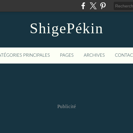
ShigePékin
ATÉGORIES PRINCIPALES
PAGES
ARCHIVES
CONTAC
Publicité