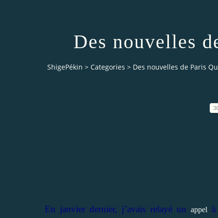
Des nouvelles de
ShigePékin
>
Categories
>
Des nouvelles de Paris Qua
3
En janvier dernier, j’avais relayé un
à 
appel