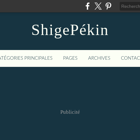
ShigePékin
ATÉGORIES PRINCIPALES
PAGES
ARCHIVES
CONTAC
Publicité