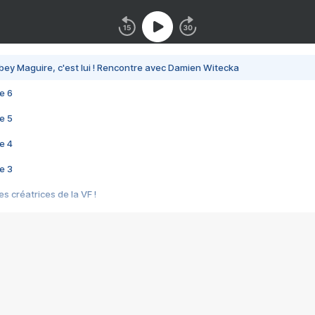
bey Maguire, c'est lui ! Rencontre avec Damien Witecka
e 6
e 5
e 4
e 3
s créatrices de la VF !
e 2
e 1
e Mektoub My Love arrive enfin ! Rencontre avec Shaïn Boumedine et Sal
i : après Toni en famille