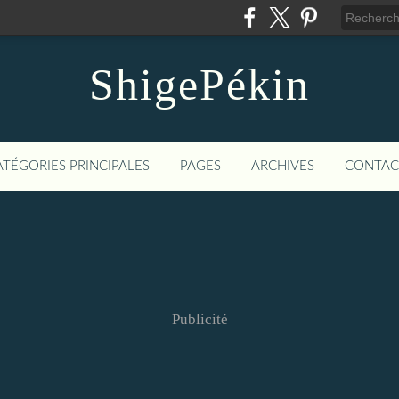
ShigePékin
ATÉGORIES PRINCIPALES
PAGES
ARCHIVES
CONTAC
Publicité