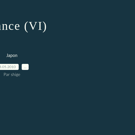
ance (VI)
Japon
3.05.2010
…
Par shige