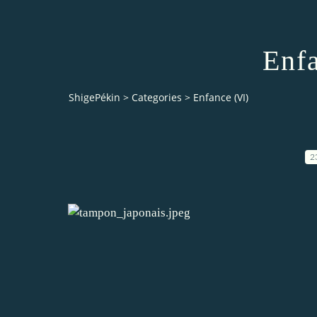
Enf
ShigePékin
>
Categories
>
Enfance (VI)
2