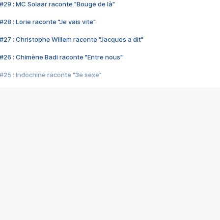
#29 : MC Solaar raconte "Bouge de là"
28 : Lorie raconte "Je vais vite"
#27 : Christophe Willem raconte "Jacques a dit"
#26 : Chimène Badi raconte "Entre nous"
#25 : Indochine raconte "3e sexe"
#24 : Zaho raconte "C'est chelou"
#23 : Patrick Bruel raconte "Au café des délices"
#22 : Kyo raconte "Le chemin"
#21 : Nolwenn Leroy raconte "Cassé"
#20 : Patrick Hernandez raconte "Born to be alive"
#19 : Lorie raconte "Près de moi"
#18 : Michael Jones raconte "A nos actes manqués" (avec Jean-Jacque
#17 : Khaled raconte "Aïcha"