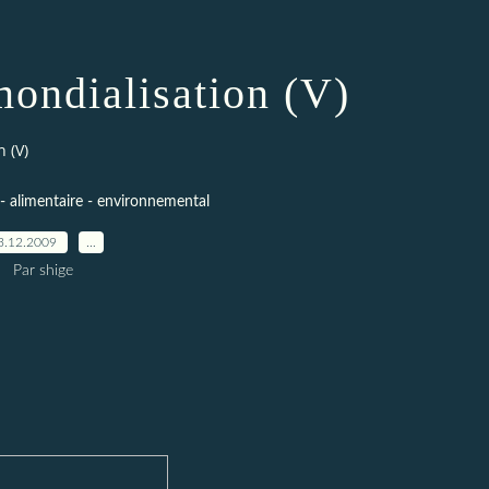
mondialisation (V)
n (V)
- alimentaire - environnemental
3.12.2009
…
Par shige