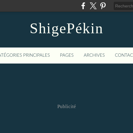
ShigePékin
ATÉGORIES PRINCIPALES
PAGES
ARCHIVES
CONTAC
Publicité