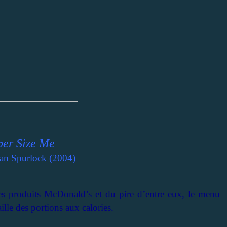
per Size Me
n Spurlock (2004)
es produits McDonald’s et du pire d’entre eux, le menu
aille des portions aux calories.