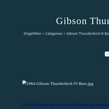
Gibson Thun
ShigePékin
>
Categories
>
Gibson Thunderbird IV Ba
0
Ce bel instrument est une des basses qu’emplo