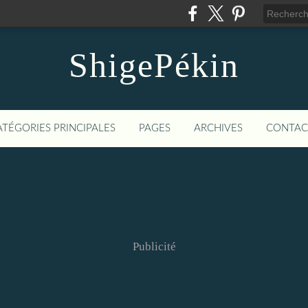
ShigePékin
ATÉGORIES PRINCIPALES
PAGES
ARCHIVES
CONTAC
Publicité