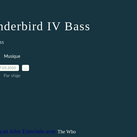
derbird IV Bass
ss
Musique
7.03.2010
…
Par shige
yait John Entwistle avec
.
The Who