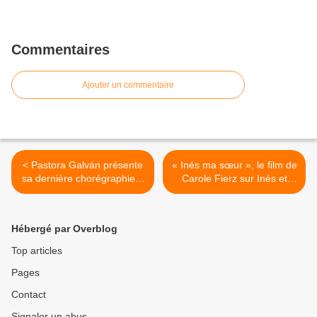
Commentaires
Ajouter un commentaire
< Pastora Galván présente
« Inés ma sœur », le film de
sa dernière chorégraphie à
Carole Fierz sur Inés et
Paris les 27 et 28 juillet
Pedro Bacán >
Hébergé par Overblog
Top articles
Pages
Contact
Signaler un abus