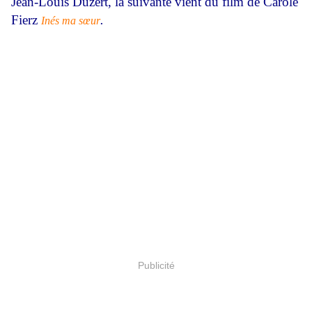
Jean-Louis Duzert, la suivante vient du film de Carole
Fierz
.
Inés ma sœur
Publicité