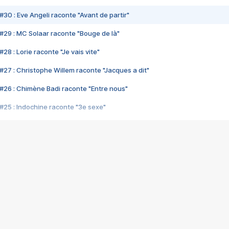
#30 : Eve Angeli raconte "Avant de partir"
#29 : MC Solaar raconte "Bouge de là"
28 : Lorie raconte "Je vais vite"
#27 : Christophe Willem raconte "Jacques a dit"
#26 : Chimène Badi raconte "Entre nous"
#25 : Indochine raconte "3e sexe"
#24 : Zaho raconte "C'est chelou"
#23 : Patrick Bruel raconte "Au café des délices"
#22 : Kyo raconte "Le chemin"
#21 : Nolwenn Leroy raconte "Cassé"
#20 : Patrick Hernandez raconte "Born to be alive"
#19 : Lorie raconte "Près de moi"