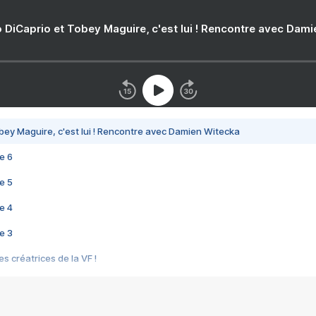
 DiCaprio et Tobey Maguire, c'est lui ! Rencontre avec Dam
bey Maguire, c'est lui ! Rencontre avec Damien Witecka
e 6
e 5
e 4
e 3
s créatrices de la VF !
e 2
e 1