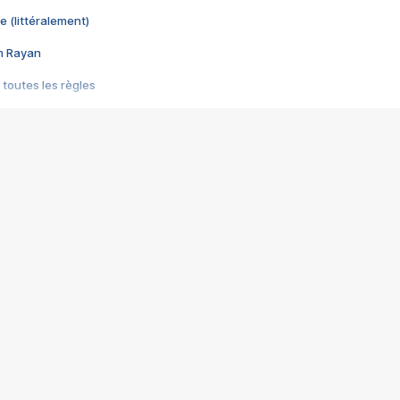
e (littéralement)
im Rayan
 toutes les règles
s les jeux vidéo
us choquant de Rockstar ? - Le scandale BULLY
e plus moche de Steam
du RÊVE tourne au CAUCHEMAR
pendant 8 heures
it… à tort
umiliés par un jeu vidéo
ire - Final Fantasy 8
ti un empire - Age of Empires