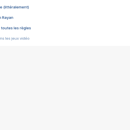
e (littéralement)
im Rayan
 toutes les règles
s les jeux vidéo
us choquant de Rockstar ? - Le scandale BULLY
e plus moche de Steam
du RÊVE tourne au CAUCHEMAR
pendant 8 heures
it… à tort
umiliés par un jeu vidéo
ire - Final Fantasy 8
ti un empire - Age of Empires