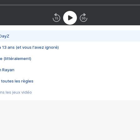
 DayZ
 a 13 ans (et vous l'avez ignoré)
e (littéralement)
im Rayan
 toutes les règles
s les jeux vidéo
us choquant de Rockstar ? - Le scandale BULLY
e plus moche de Steam
du RÊVE tourne au CAUCHEMAR
pendant 8 heures