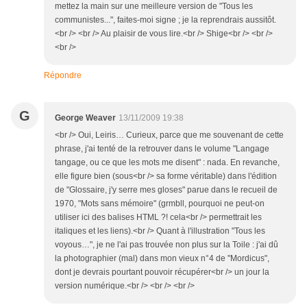
mettez la main sur une meilleure version de "Tous les
communistes...", faites-moi signe ; je la reprendrais aussitôt.
<br /> <br /> Au plaisir de vous lire.<br /> Shige<br /> <br />
<br />
Répondre
G
George Weaver
13/11/2009 19:38
<br /> Oui, Leiris… Curieux, parce que me souvenant de cette
phrase, j'ai tenté de la retrouver dans le volume "Langage
tangage, ou ce que les mots me disent" : nada. En revanche,
elle figure bien (sous<br /> sa forme véritable) dans l'édition
de "Glossaire, j'y serre mes gloses" parue dans le recueil de
1970, "Mots sans mémoire" (grmbll, pourquoi ne peut-on
utiliser ici des balises HTML ?! cela<br /> permettrait les
italiques et les liens).<br /> Quant à l'illustration "Tous les
voyous…", je ne l'ai pas trouvée non plus sur la Toile : j'ai dû
la photographier (mal) dans mon vieux n°4 de "Mordicus",
dont je devrais pourtant pouvoir récupérer<br /> un jour la
version numérique.<br /> <br /> <br />