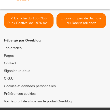
< L’affiche du 100 Club
Encore un peu de Jacno et
Punk Festival de 1976 avec
du Rock’n’roll chez
Stinky Toys, les Clash et les
Deadlicious >
Sex Pistols
Hébergé par Overblog
Top articles
Pages
Contact
Signaler un abus
C.G.U.
Cookies et données personnelles
Préférences cookies
Voir le profil de shige sur le portail Overblog