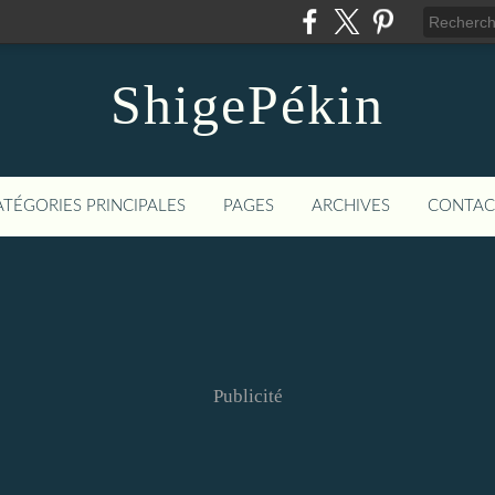
ShigePékin
ATÉGORIES PRINCIPALES
PAGES
ARCHIVES
CONTAC
Publicité