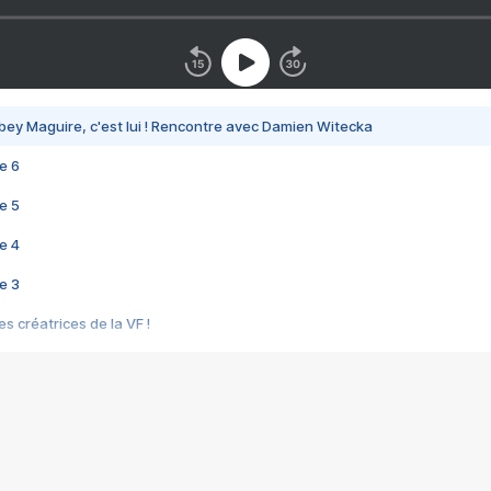
bey Maguire, c'est lui ! Rencontre avec Damien Witecka
e 6
e 5
e 4
e 3
s créatrices de la VF !
e 2
e 1
e Mektoub My Love arrive enfin ! Rencontre avec Shaïn Boumedine et Sal
i : après Toni en famille